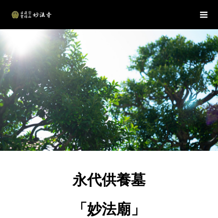
永代供養墓
「妙法廟」